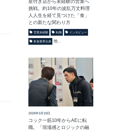
星付き店から未経験の営業へ
挑戦。約10年の波乱万丈料理
人人生を経て見つけた「食」
との新たな関わり方
営業未経験
転職
インタビュー
他...
飲食業界出身
2026年3月19日
コック一筋10年からAEに転
職。「現場感とロジックの融