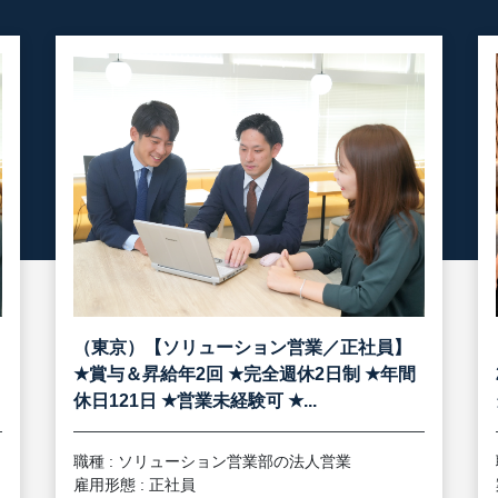
（東京）【ソリューション営業／正社員】
★
★
★
賞与＆昇給年2回
完全週休2日制
年間
★
★
休日121日
営業未経験可
...
職種 : ソリューション営業部の法人営業
雇用形態 : 正社員