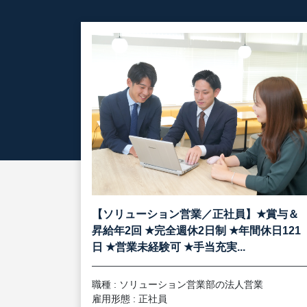
★
【ソリューション営業／正社員】
賞与＆
★
★
昇給年2回
完全週休2日制
年間休日121
★
★
日
営業未経験可
手当充実...
職種 : ソリューション営業部の法人営業
雇用形態 : 正社員