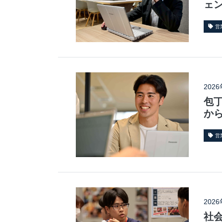
ェ
営
202
包
か
営
202
社