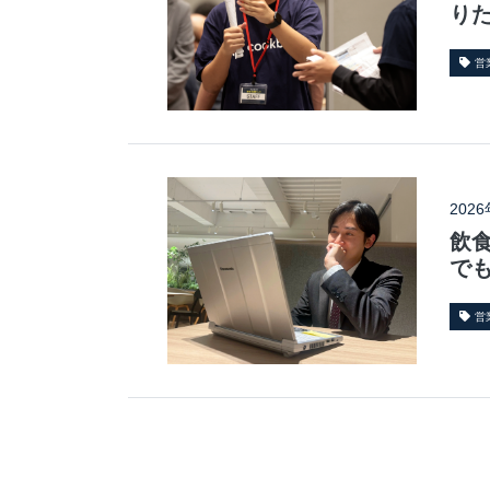
り
営
202
飲
で
営