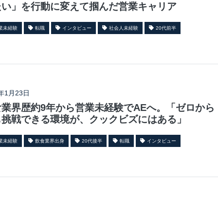
たい」を行動に変えて掴んだ営業キャリア
業未経験
転職
インタビュー
社会人未経験
20代前半
6年1月23日
食業界歴約9年から営業未経験でAEへ。「ゼロから
も挑戦できる環境が、クックビズにはある」
業未経験
飲食業界出身
20代後半
転職
インタビュー