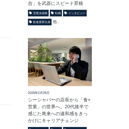
合」を武器にスピード昇格
営業未経験
転職
インタビュー
他...
飲食業界出身
2026年2月26日
シーシャバーの店長から「食×
営業」の世界へ。20代後半で
感じた将来への違和感をきっ
かけにキャリアチェンジ