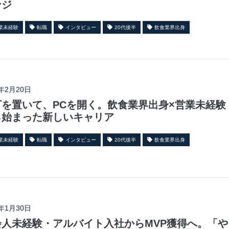
ンジ
業未経験
転職
インタビュー
20代後半
飲食業界出身
6年2月20日
丁を置いて、PCを開く。飲食業界出身×営業未経験
ら始まった新しいキャリア
業未経験
転職
インタビュー
20代後半
飲食業界出身
6年1月30日
会人未経験・アルバイト入社からMVP獲得へ。「や