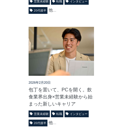
営業未経験
転職
インタビュー
他...
20代後半
2026年2月20日
包丁を置いて、PCを開く。飲
食業界出身×営業未経験から始
まった新しいキャリア
営業未経験
転職
インタビュー
他...
20代後半