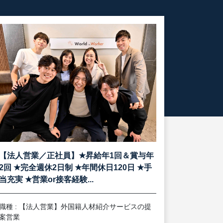
★
【法人営業／正社員】
昇給年1回＆賞与年
★
★
★
2回
完全週休2日制
年間休日120日
手
★
当充実
営業or接客経験...
職種 : 【法人営業】外国籍人材紹介サービスの提
案営業