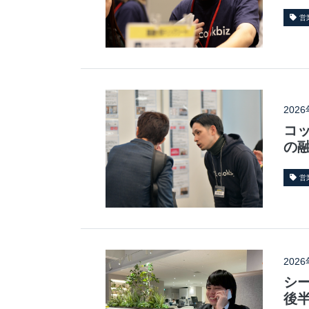
営
202
コ
の
営
202
シ
後