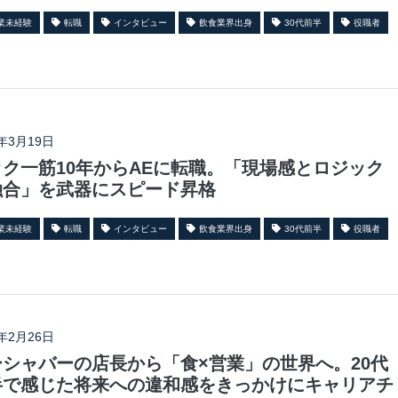
業未経験
転職
インタビュー
飲食業界出身
30代前半
役職者
6年3月19日
ック一筋10年からAEに転職。「現場感とロジック
融合」を武器にスピード昇格
業未経験
転職
インタビュー
飲食業界出身
30代前半
役職者
6年2月26日
ーシャバーの店長から「食×営業」の世界へ。20代
半で感じた将来への違和感をきっかけにキャリアチ