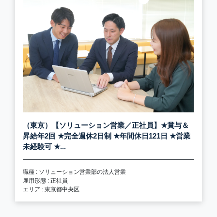
（東京）【ソリューション営業／正社員】
★
賞与＆
昇給年2回
★
完全週休2日制
★
年間休日121日
★
営業
未経験可
★
...
職種 : ソリューション営業部の法人営業
雇用形態 : 正社員
エリア : 東京都中央区