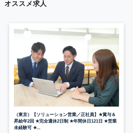
オススメ求人
（東京）【ソリューション営業／正社員】
★
賞与＆
昇給年2回
★
完全週休2日制
★
年間休日121日
★
営業
未経験可
★
...