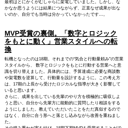
最初はとにかくがむしゃらに架電していました。しかし、な
かなか思うようには結果につながらず、正直なぜ成果が出な
いのか、自分でも当時は分かっていなかったです…。
MVP受賞の裏側。「数字とロジック
をもとに動く」営業スタイルへの転
換
転機となったのは18期。それまでの“気合と行動量頼み”の営業
スタイルから、 数字とロジックをもとに行動する営業へと意
識を切り替えました。具体的には、予算達成に必要な商談数
や架電数を逆算して、行動量を設計するように。この考え方
は、17期の上長から受けたロジカルな指導が大きく影響して
いると思います。
さらに、成果を出している先輩のやり方を積極的に吸収しよ
うと思い、自分から先輩方に能動的に質問したり相談をする
ようにしました。教えていただいたことをただ真似するので
はなく、自分に合う形へと落とし込みながら改善を重ねまし
た。
その積み重ねが実を結び、18期下期MVPを受賞することがで