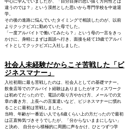
中心に学んでいましたが、「自分自身の思い描く方向性とは
違うのでは？」という漠然とした思いから専門学校を中途退
学。
その後の進路に悩んでいたタイミングで相談したのが、以前
よりクックビズに勤めていた母でした。
「一度アルバイトで働いてみたら？」という母の一言をきっ
かけに、身軽にまずは面談へ行き、面接を経て19歳でアルバ
イトとしてクックビズに入社しました。
社会人未経験だからこそ苦戦した「ビ
ジネスマナー」
入社初期に最も苦戦したのは、社会人としての基礎マナー。
飲食店等でのアルバイト経験はありましたがオフィスワーク
は初めてだったので、電話の取り方やかけ方、メールでの文
章の書き方、上長への言葉遣いなど、ビジネスマナーに慣れ
ることに最初は苦戦しました。
当時、年齢が一番近い人でも6歳くらい上の方だったので最初
は正直怖気づきそうでしたが、「分からないままにしない」
と決め、 自分から積極的に周囲に声をかけ、ひとつずつ学