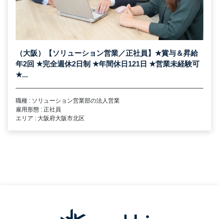
（大阪）【ソリューション営業／正社員】
★
賞与＆昇給
年2回
★
完全週休2日制
★
年間休日121日
★
営業未経験可
★
...
職種 : ソリューション営業部の法人営業
雇用形態 : 正社員
エリア : 大阪府大阪市北区