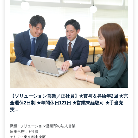
【ソリューション営業／正社員】
★
賞与＆昇給年2回
★
完
全週休2日制
★
年間休日121日
★
営業未経験可
★
手当充
実...
職種 : ソリューション営業部の法人営業
雇用形態 : 正社員
エリア : 東京都中央区