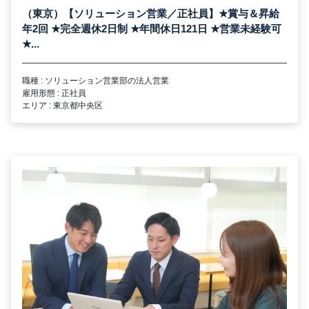
（東京）【ソリューション営業／正社員】
★
賞与＆昇給
年2回
★
完全週休2日制
★
年間休日121日
★
営業未経験可
★
...
職種 : ソリューション営業部の法人営業
雇用形態 : 正社員
エリア : 東京都中央区