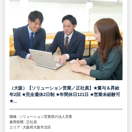
（大阪）【ソリューション営業／正社員】
★
賞与＆昇給
年2回
★
完全週休2日制
★
年間休日121日
★
営業未経験可
★
...
職種 : ソリューション営業部の法人営業
雇用形態 : 正社員
エリア : 大阪府大阪市北区