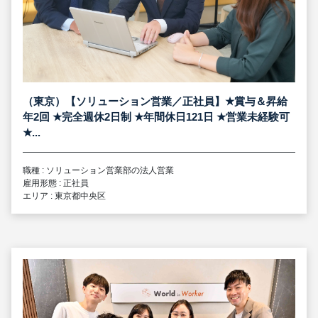
（東京）【ソリューション営業／正社員】
★
賞与＆昇給
年2回
★
完全週休2日制
★
年間休日121日
★
営業未経験可
★
...
職種 : ソリューション営業部の法人営業
雇用形態 : 正社員
エリア : 東京都中央区