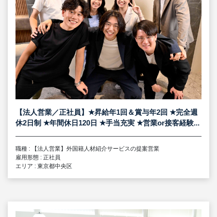
【法人営業／正社員】
★
昇給年1回＆賞与年2回
★
完全週
休2日制
★
年間休日120日
★
手当充実
★
営業or接客経験...
職種 : 【法人営業】外国籍人材紹介サービスの提案営業
雇用形態 : 正社員
エリア : 東京都中央区